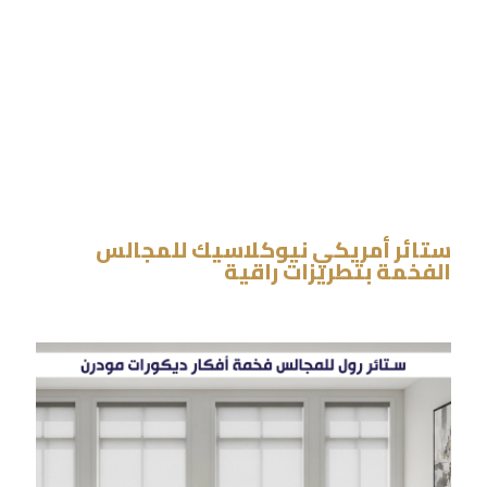
ستائر أمريكي نيوكلاسيك للمجالس
الفخمة بتطريزات راقية