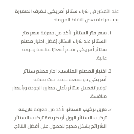
عند التفكير في شراء
ستائر أمريكي للغرف الصغيرة
،
يجب مراعاة بعض النقاط المهمة:
سعر متر الستائر
: تأكد من معرفة
سعر متر
الستائر
عند شراء الستائر. يُفضل اختيار
مصنع
ستائر أمريكي
يقدم أسعارًا مناسبة وجودة
عالية.
اختيار المصنع المناسب
: اختر
مصنع ستائر
أمريكي
ذو سمعة جيدة، حيث يمكنه
توفير
تفصيل ستائر
بأعلى معايير الجودة وبأسعار
منافسة.
طرق تركيب الستائر
: تأكد من معرفة
طريقة
تركيب الستائر الرول
أو
طريقة تركيب الستائر
الشرائح
بشكل صحيح للحصول على أفضل النتائج.