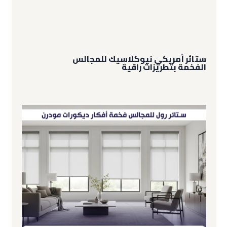
ستائر أمريكي نيوكلاسيك للمجالس
الفخمة بتطريزات راقية