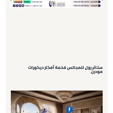
ستائر رول للمجالس فخمة أفكار ديكورات
مودرن