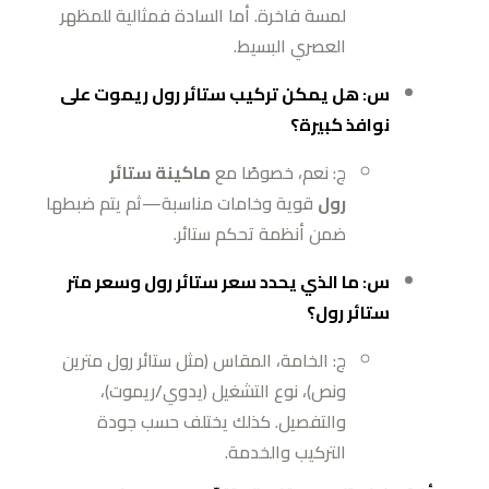
لمسة فاخرة. أما السادة فمثالية للمظهر
العصري البسيط.
س: هل يمكن تركيب ستائر رول ريموت على
نوافذ كبيرة؟
ج: نعم، خصوصًا مع
ماكينة ستائر
رول
قوية وخامات مناسبة—ثم يتم ضبطها
ضمن أنظمة تحكم ستائر.
س: ما الذي يحدد سعر ستائر رول وسعر متر
ستائر رول؟
ج: الخامة، المقاس (مثل ستائر رول مترين
ونص)، نوع التشغيل (يدوي/ريموت)،
والتفصيل. كذلك يختلف حسب جودة
التركيب والخدمة.