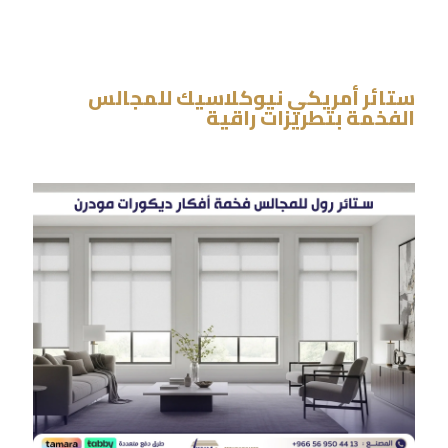
ستائر أمريكي نيوكلاسيك للمجالس
الفخمة بتطريزات راقية