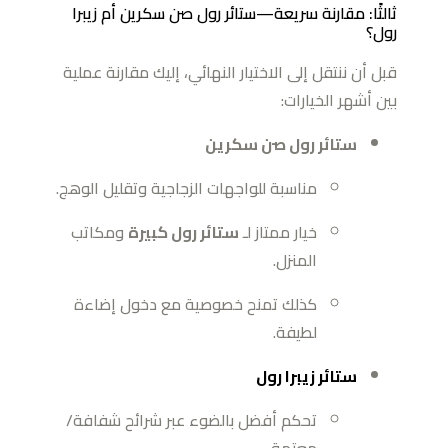
ثالثًا: مقارنة سريعة—ستائر رول صن سكرين أم زيبرا
رول؟
قبل أن ننتقل إلى الاختيار النهائي، إليك مقارنة عملية
بين أشهر الخيارات:
ستائر رول صن سكرين
مناسبة للواجهات الزجاجية وتقليل الوهج.
خيار ممتاز لـ
ستائر رول كبيرة
ومكاتب
المنزل.
كذلك تمنح خصوصية مع دخول إضاءة
لطيفة.
ستائر زيبرا رول
تحكم أفضل بالضوء عبر شرائح شفافة/
معتمة.