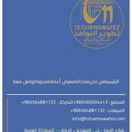
الرئيسية
من نحن
منتجاتنا
معرض أعمالنا
مدونة
تواصل معنا
المصنع : 966569504413+
الشركة : 966564881732+
المبيعات : 966564881732+
info@tetuirmowafez.com
شارع الابيتر - حي المشاعل، الرياض - المملكة العربية