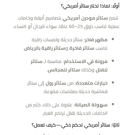
أولًا: لماذا تختار ستائر أمريكي؟
تتميز
ستائر مودرن أمريكي
بتصاميم أنيقة وخامات
عملية تناسب ذوق 25–60 عامًا، سواء للرجال أو النساء.
مظهر فاخر:
ستائر حديثة ولمسات راقية
تناسب
ستائر فاخرة
و
ستائر راقية بالرياض
.
مرونة في الاستخدام:
مناسبة لـ
ستائر
للفلل
وكذلك
ستائر للمجالس
.
خيارات متعددة:
من
ستائر رول
إلى ستائر
قماشية حديثة بمقاسات متنوعة.
سهولة الصيانة:
علاوة على ذلك، كثير من
الخامات الحديثة تقلل تراكم الغبار.
ثانيًا: ستائر أمريكي تحكم ذكي—كيف تعمل؟