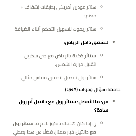
ستائر مودرن أمريكي بطبقات (شفاف +
معتم).
ستائر ريموت لتسهيل التحكم أثناء الضيافة.
للشقق داخل الرياض:
ستائر ذكية بالرياض
مع صن سكرين
لتقليل حرارة الشمس.
ستائر رول تفصيل لتحقيق مقاس مثالي.
خامسًا: سؤال وجواب (Q&A)
س: ما الأفضل: ستائر رول مع دانتيل أم رول
سادة؟
ج: إذا كان هدفك ديكور ناعم فـ
ستائر رول
مع دانتيل
خيار ممتاز، فضلًا عن هذا يعطي