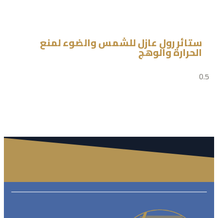
ستائر رول عازل للشمس والضوء لمنع
الحرارة والوهج