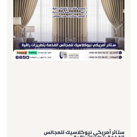
ستائر أمريكي نيوكلاسيك للمجالس