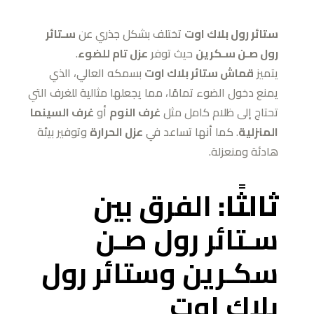
ستائر رول بلاك اوت
تختلف بشكل جذري عن
سـتائر
رول صـن سـكرين
حيث توفر
عزل تام للضوء
.
يتميز
قماش ستائر بلاك اوت
بسمكه العالي، الذي
يمنع دخول الضوء تمامًا، مما يجعلها مثالية للغرف التي
تحتاج إلى ظلام كامل مثل
غرف النوم
أو
غرف السينما
المنزلية
. كما أنها تساعد في
عزل الحرارة
وتوفير بيئة
هادئة ومنعزلة.
ثالثًا:
الفرق بين
سـتائر رول صـن
سكـرين وستائر رول
بلاك اوت