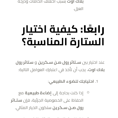
بلاك اوت
بسبب اختلاف الخامات ودرجة
العزل.
رابعًا:
كيفية اختيار
الستارة المناسبة؟
عند اختيار بين
سـتائر رول صـن سـكرين
و
ستائر رول
بلاك اوت
، يجب أن تأخذ في اعتبارك العوامل التالية:
احتياجك للضوء الطبيعي
:
إذا كنت بحاجة إلى
إضاءة طبيعية
مع
الحفاظ على الخصوصية الجزئية، فإن
ستـائر
رول صـن سـكرين
ستكون الخيار المثالي.