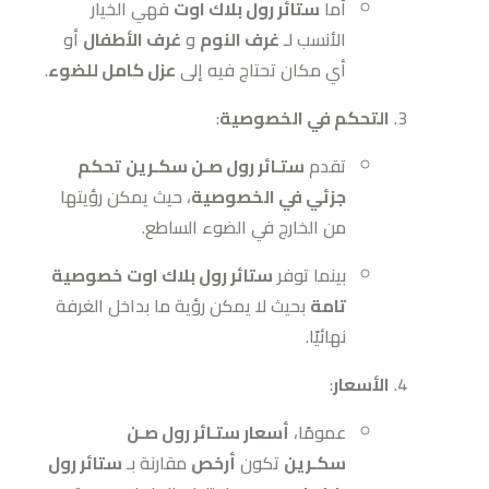
أما
ستائر رول بلاك اوت
فهي الخيار
الأنسب لـ
غرف النوم
و
غرف الأطفال
أو
أي مكان تحتاج فيه إلى
عزل كامل للضوء
.
التحكم في الخصوصية
:
تقدم
ستـائر رول صـن سكـرين
تحكم
جزئي في الخصوصية
، حيث يمكن رؤيتها
من الخارج في الضوء الساطع.
بينما توفر
ستائر رول بلاك اوت
خصوصية
تامة
بحيث لا يمكن رؤية ما بداخل الغرفة
نهائيًا.
الأسعار
:
عمومًا،
أسعار ستـائر رول صـن
سكـرين
تكون
أرخص
مقارنة بـ
ستائر رول