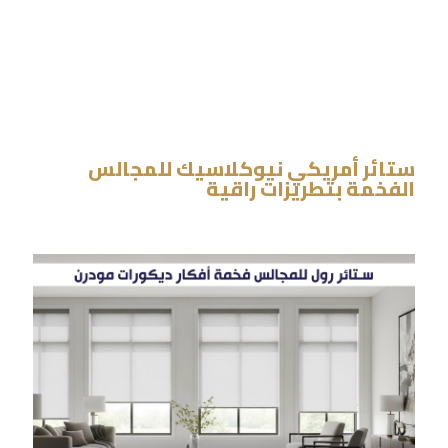
ستائر أمريكي نيوكلاسيك للمجالس
الفخمة بتطريزات راقية