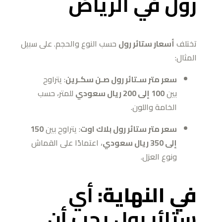
رول في الرياض
تختلف
أسعار ستائر رول
حسب النوع والحجم. على سبيل
المثال:
سعر متر سـتائر رول صـن سكـرين
: يتراوح
بين
100 إلى 200 ريال سعودي
للمتر، حسب
الخامة واللون.
سعر متر ستائر رول بلاك اوت
: يتراوح بين
150
إلى 350 ريال سعودي
، اعتمادًا على القماش
ونوع العزل.
في النهاية:
أي
ستائر رول يجب أن