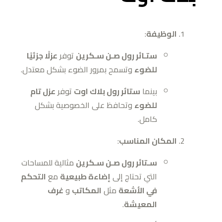
الوظيفة
:
ستـائر رول صـن سـكرين
توفر
عزلًا جزئيًا
للضوء
وتسمح بمرور الضوء بشكل معتدل.
بينما
ستائر رول بلاك اوت
توفر
عزل تام
للضوء
وتحافظ على الخصوصية بشكل
كامل.
المكان المناسب
:
سـتائر رول صـن سـكرين
مثالية للمساحات
التي تحتاج إلى
إضاءة طبيعية
مع
التحكم
في الأشعة
مثل
المكاتب
و
غرف
المعيشة
.