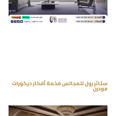
ستائر رول للمجالس فخمة أفكار ديكورات
مودرن