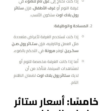
إذا كنت تحتاج إلى
عزل تام للضوء
في
غرفة النوم أو
غرف الأطفال
، فإن
ستائر
رول بلاك اوت
ستكون الأنسب.
المساحة والوظيفة
:
إذا كنت تستخدم الغرفة لأغراض متعددة
مثل العمل والترفيه، فإن
ستـائر رول صـن
سكـرين
توفر
مرونة
في التحكم بالضوء.
أما إذا كانت الغرفة مخصصة للنوم أو
لمشاهدات السينما، فتأكد من أن
لديك
ستائر رول بلاك اوت
لضمان الظلام
التام.
خامسًا:
أسعار ستائر