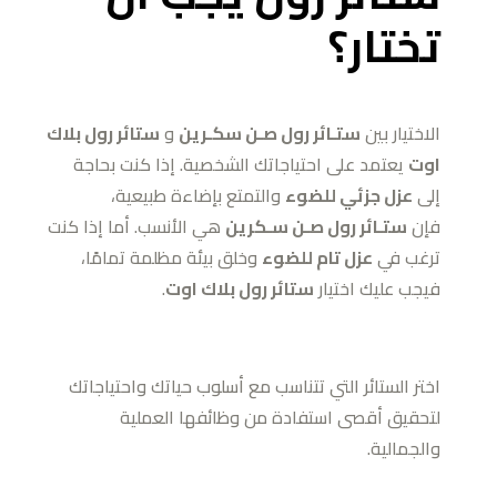
تختار؟
الاختيار بين
ستـائر رول صـن سكـرين
و
ستائر رول بلاك
اوت
يعتمد على احتياجاتك الشخصية. إذا كنت بحاجة
إلى
عزل جزئي للضوء
والتمتع بإضاءة طبيعية،
فإن
ستـائر رول صـن سـكرين
هي الأنسب. أما إذا كنت
ترغب في
عزل تام للضوء
وخلق بيئة مظلمة تمامًا،
فيجب عليك اختيار
ستائر رول بلاك اوت
.
اختر الستائر التي تتناسب مع أسلوب حياتك واحتياجاتك
لتحقيق أقصى استفادة من وظائفها العملية
والجمالية.