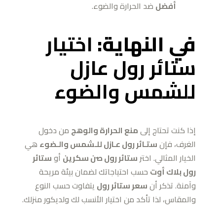
أفضل
ضد الحرارة والضوء.
في النهاية:
اختيار
ستائر رول عازل
للشمس والضوء
إذا كنت تحتاج إلى
منع الحرارة والوهج
من دخول
الغرف، فإن
ستـائر رول عـازل للـشمس والـضوء
هي
الخيار المثالي. اختر
ستائر رول صن سكرين
أو
ستائر
رول بلاك أوت
حسب احتياجاتك لضمان بيئة مريحة
وآمنة. تذكر أن
سعر ستائر رول
يتفاوت حسب النوع
والمقاس، لذا تأكد من اختيار الأنسب لك ولديكور منزلك.