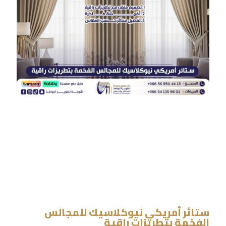
ستائر أمريكي نيوكلاسيك للمجالس
الفخمة بتطريزات راقية