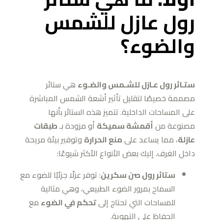
رول عازل للشمس
والضوء؟
ستـائر رول عـازل للشـمس والضـوء
هي ستائر
مصممة خصيصًا لتقليل تأثير أشعة الشمس المباشرة
على المساحات الداخلية. تتميز هذه الستائر بأنها
مصنوعة من
أقمشة سميكة
أو مزودة بـ
طبقات
عازلة
، مما يساعد على
منع الحرارة
وتوفير بيئة مريحة
داخل الغرف. إليك بعض الأنواع الأكثر شيوعًا:
ستائر رول صن سكرين
: توفر عزلًا جزئيًا للضوء مع
السماح بمرور الضوء الطبيعي، وهي مثالية
للمساحات التي تحتاج إلى
تحكم في الضوء
مع
الحفاظ على التهوية.