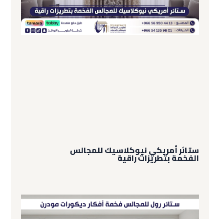
ستائر أمريكي نيوكلاسيك للمجالس
الفخمة بتطريزات راقية