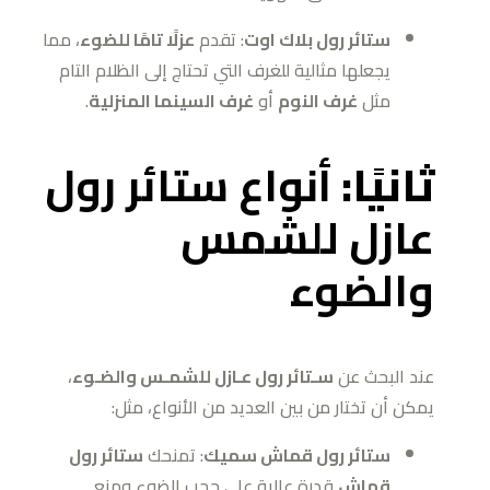
ستائر رول بلاك اوت
: تقدم
عزلًا تامًا للضوء
، مما
يجعلها مثالية للغرف التي تحتاج إلى الظلام التام
مثل
غرف النوم
أو
غرف السينما المنزلية
.
ثانيًا:
أنواع ستائر رول
عازل للشمس
والضوء
عند البحث عن
سـتائر رول عـازل للشمـس والضـوء
،
يمكن أن تختار من بين العديد من الأنواع، مثل:
ستائر رول قماش سميك
: تمنحك
ستائر رول
قماش
قدرة عالية على حجب الضوء ومنع