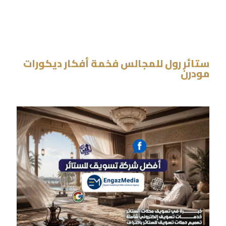
ستائر رول للمجالس فخمة أفكار ديكورات
مودرن