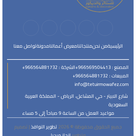
الرئيسية
من نحن
منتجاتنا
معرض أعمالنا
مدونة
تواصل معنا
المصنع : 966569504413+
الشركة : 966564881732+
المبيعات : 966564881732+
info@tetuirmowafez.com
شارع الابيتر - حي المشاعل، الرياض - المملكة العربية
السعودية
مواعيد العمل: من الساعة 9 صباحاً إلى 5 مساء
جميع الحقوق محفوظة © 2026
تطوير النوافذ
| تصميم
وتطوير
إنجاز ميديا