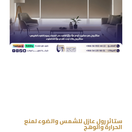
ستائر رول عازل للشمس والضوء لمنع
الحرارة والوهج