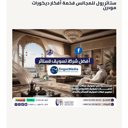
ستائر رول للمجالس فخمة أفكار ديكورات
مودرن