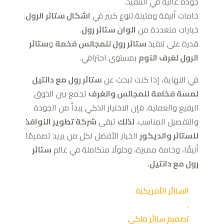
جودة عالية في التنفيذ.
خامات أنيقة ومتينة.تنوع كبير في
اشكال ستائر الرول
.
خيارات متعددة من
الوان ستائر رول
.
قدرة على تنفيذ
ستائر رول للمجالس فخمة
و
ستائر
الرول لغرف النوم
بمستوى احترافي.
في النهاية، إذا كنت تبحث عن
ستائر رول مع دانتيل
لمسة فخامة للمجالس والغرف
تجمع بين الذوق
الرفيع والعملية، فإن الاختيار الذكي يبدأ من الجودة
والتفصيل المناسب.
لذلك
تبقى
شركة تطوير النوافذ
للستائر والديكور
الخيار الأفضل لكل من يريد تصميمًا
أنيقًا، وخامة مميزة، وحلولًا متكاملة في عالم
ستائر
رول مع دانتيل.
الستائر الأمريكية
,
تصميم ستائر ملكي