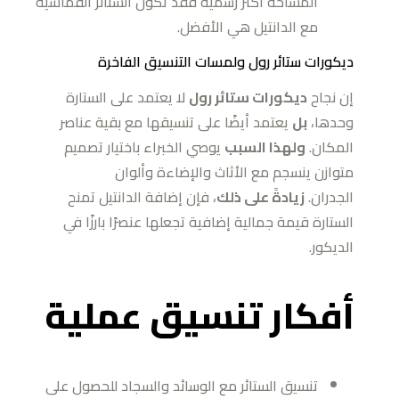
المساحة أكثر رسمية فقد تكون الستائر القماشية
مع الدانتيل هي الأفضل.
ديكورات ستائر رول ولمسات التنسيق الفاخرة
إن نجاح
ديكورات ستائر رول
لا يعتمد على الستارة
وحدها،
بل
يعتمد أيضًا على تنسيقها مع بقية عناصر
المكان.
ولهذا السبب
يوصي الخبراء باختيار تصميم
متوازن ينسجم مع الأثاث والإضاءة وألوان
الجدران.
زيادةً على ذلك
، فإن إضافة الدانتيل تمنح
الستارة قيمة جمالية إضافية تجعلها عنصرًا بارزًا في
الديكور.
أفكار تنسيق عملية
تنسيق الستائر مع الوسائد والسجاد للحصول على