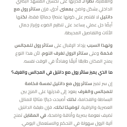
والعملية،
نظرًا لـ
قدرتها على تحسين المشهد البصري
الداخلي بشكل واضح.
بمعنى
أدق، فإن
ستائر رول مع
دانتيل
لا تقتصر على كونها عنصرًا جماليًا فقط،
لكن
ها
أيضًا حل عملي يساعد على تنظيم الضوء وإبراز جمال
الأثاث والتفاصيل المحيطة.
ولهذا السبب
يزداد الإقبال على
ستائر رول للمجالس
فخمة
وعلى
ستائر الرول لغرف النوم
، لأن هذا النوع
يمنح المكان طابعًا أنيقًا وهادئًا في الوقت نفسه.
ما الذي يميز ستائر رول مع دانتيل في المجالس والغرف؟
إن سر تميز
ستائر رول مع دانتيل لمسة فخامة
للمجالس والغرف
يعود إلى قدرتها على المزج بين
البساطة والفخامة،
لذلك
أصبحت خيارًا مثاليًا للمنازل
العصرية والراقية.
توضيحًا لذلك
، فإن طبقة الدانتيل
تضيف نعومة بصرية وأناقة واضحة،
في المقابل
تمنح
آلية الرول سهولة في التحكم والاستعمال اليومي.