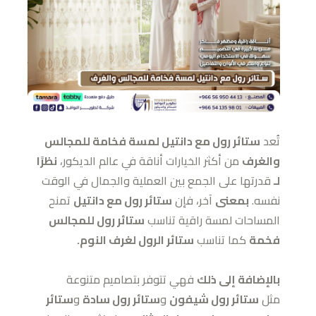
تُعد
ستائر رول مع دانتيل لمسة فخامة للمجالس
والغرف
من أكثر الخيارات أناقة في عالم الديكور،
نظرًا
لـ
قدرتها على الجمع بين العملية والجمال في الوقت
نفسه.
بمعنى
آخر، فإن
ستائر رول مع دانتيل
تمنح
المساحات لمسة راقية تناسب
ستائر رول للمجالس
فخمة
كما تناسب
ستائر الرول لغرف النوم.
بالإضافة إلى ذلك
فهي تتوفر بتصاميم متنوعة
مثل
ستائر رول شيفون
و
ستائر رول سادة
و
ستائر