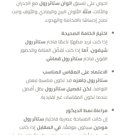
احرص على تنسيق
الوان ستائر رول
مع الجدران
والأثاث،
مثلًا
الألوان البيج والرمادي والأوف وايت
تمنح إحساسًا بالفخامة والهدوء.
اختيار الخامة الصحيحة
إذا كنت تريد مظهرًا ناعمًا فاختر
ستائر رول
شيفون
،
أما
إذا كنت تفضّل المتانة والحضور
القوي فاختر
ستائر رول قماش
.
الاعتماد على المقاس المناسب
ستائر رول جاهزه
قد تكون مناسبة لبعض
النوافذ،
لكن
تفصيل ستائر رول
يظل أفضل
عندما تكون المقاسات غير تقليدية.
مراعاة نمط الديكور
إن كانت المساحة عصرية فاختيار
ستائر رول
مودرن
سيكون موفقًا،
في المقابل
إذا كانت