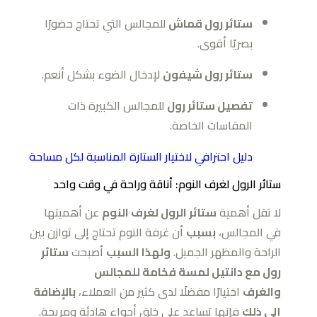
ستائر رول قماش
للمجالس التي تحتاج حضورًا
بصريًا أقوى.
ستائر رول شيفون
لإدخال الضوء بشكل أنعم.
تفصيل ستائر رول
للمجالس الكبيرة ذات
المقاسات الخاصة.
دليل احترافي لاختيار الستارة المناسبة لكل مساحة
ستائر الرول لغرف النوم: أناقة وراحة في وقت واحد
لا تقل أهمية
ستائر الرول لغرف النوم
عن أهميتها
في المجالس،
بسبب
أن غرفة النوم تحتاج إلى توازن بين
الراحة والمظهر الجميل.
ولهذا السبب
أصبحت
ستائر
رول مع دانتيل لمسة فخامة للمجالس
والغرف
اختيارًا مفضلًا لدى كثير من العملاء،
بالإضافة
إلى ذلك
فإنها تساعد على خلق أجواء هادئة ومريحة.