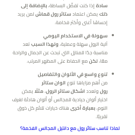
سادة
إذا كنت تفضّل البساطة،
بالإضافة إلى
ذلك
يمكن اعتماد
ستائر رول قماش
لمن يريد
إحساسًا أغنى وأكثر فخامة.
سهولة في الاستخدام اليومي
آلية الرول سهلة وعملية،
ولهذا السبب
تعد
مناسبة جدًا للمنازل التي تبحث عن الجمال والراحة
معًا،
لكن
مع الحفاظ على المظهر المرتب.
تنوع واسع في الألوان والتفاصيل
من أهم مزاياها تنوع
الوان ستائر
رول
وتعدد
اشكال ستائر الرول
،
مثلًا
يمكن
اختيار ألوان حيادية للمجالس أو ألوان هادئة لغرف
النوم،
بعبارة أخرى
هناك خيارات تلائم كل ذوق
تقريبًا.
لماذا تناسب ستائر رول مع دانتيل المجالس الفخمة؟