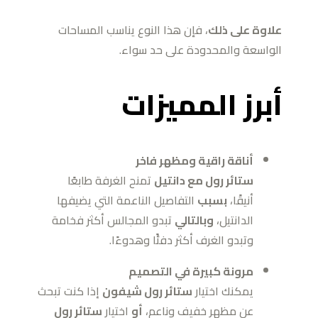
علاوة على ذلك
، فإن هذا النوع يناسب المساحات
الواسعة والمحدودة على حد سواء.
أبرز المميزات
أناقة راقية ومظهر فاخر
ستائر رول مع دانتيل
تمنح الغرفة طابعًا
أنيقًا،
بسبب
التفاصيل الناعمة التي يضيفها
الدانتيل،
وبالتالي
تبدو المجالس أكثر فخامة
وتبدو الغرف أكثر دفئًا وهدوءًا.
مرونة كبيرة في التصميم
يمكنك اختيار
ستائر رول شيفون
إذا كنت تبحث
عن مظهر خفيف وناعم،
أو
اختيار
ستائر رول