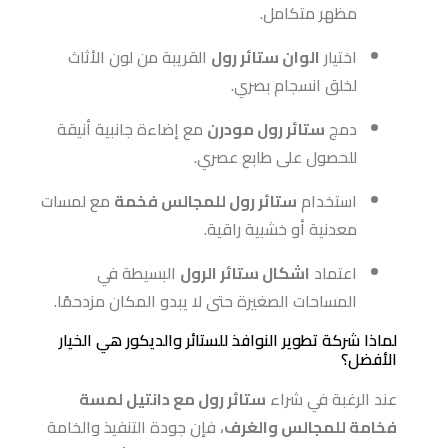
مظهر متكامل.
اختيار
الوان ستائر رول
القريبة من لون الأثاث
لخلق انسجام بصري.
دمج
ستائر رول مودرن
مع إضاءة جانبية أنيقة
للحصول على طابع عصري.
استخدام
ستائر رول للمجالس فخمة
مع لمسات
معدنية أو خشبية راقية.
اعتماد
اشكال ستائر الرول
البسيطة في
المساحات الصغيرة حتى لا يبدو المكان مزدحمًا.
لماذا شركة تطوير النوافذ للستائر والديكور هي الخيار
الأفضل؟
عند الرغبة في شراء
ستائر رول مع دانتيل لمسة
فخامة للمجالس والغرف
، فإن جودة التنفيذ والخامة