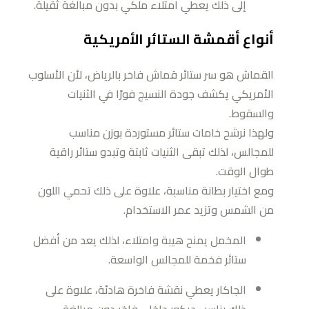
إلى ذلك يعطي امتلاء ملكي بدون مبالغة ثقيلة.
أنواع أقمشة الستائر الأمريكية
القماش هو سر ستائر قماش فاخر بالرياض، لأن الأسلوب
الأمريكي يكشف جودة النسيج فورًا في الثنيات
والسقوط.
ولهذا نرشح خامات ستائر مستوردة بوزن مناسب
للمجالس، لذلك تبقى الثنيات ثابتة وتبدو ستائر راقية
طوال الوقت.
ومع اختيار بطانة مناسبة، علاوة على ذلك تحمي اللون
من الشمس وتزيد عمر الاستخدام.
المخمل يمنح هيبة وامتلاء، لذلك يعد من أفضل
ستائر فخمة للمجالس الواسعة.
الجاكار يعطي نقشة فاخرة هادئة، علاوة على
ذلك يناسب ديكور داخلي فاخر دون مبالغة.