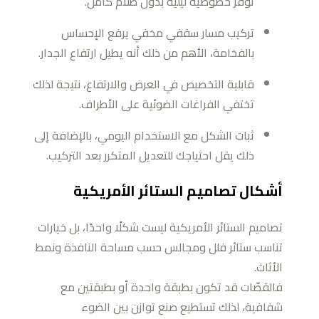
توفر خصوصية ليلية بدون ظلام كامل.
تركيب مسار سقفي مخفي يرفع الإحساس
بالفخامة، الأهم من ذلك أنه يطيل ارتفاع الجدار.
قابلية التخصيص في العرض والارتفاع، نتيجة لذلك
تختفي الفراغات الضوئية على الأطراف.
ثبات الشكل مع الاستخدام اليومي، بالإضافة إلى
ذلك يقل احتياجك للتعديل المتكرر بعد التركيب.
أشكال تصاميم الستائر الأمريكية
تصاميم الستائر الأمريكية ليست شكلًا واحدًا، بل خيارات
تناسب ستائر فلل ومجالس حسب مساحة النافذة ونمط
الأثاث.
فالقصّات قد تكون بطبقة واحدة أو بطبقتين مع
شفافية، لذلك تستطيع صنع توازن بين الضوء