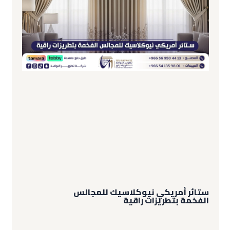
ستائر أمريكي نيوكلاسيك للمجالس
الفخمة بتطريزات راقية