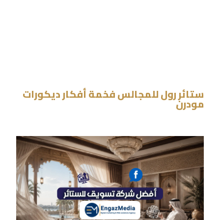
ستائر رول للمجالس فخمة أفكار ديكورات
مودرن