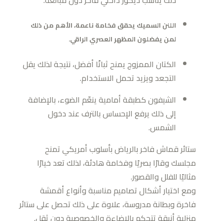
اللنن السميك يحقق فخامة ناعمة، الأهم من ذلك
لمن يفضلون المظهر العصري الراقي.
الكتان الممزوج يمنح ثباتًا أفضل، نتيجة لذلك يقل
التجعد ويزيد تحمل الاستخدام.
الشيفون كطبقة أمامية ينعّم الضوء، بالإضافة
إلى ذلك يرفع الإحساس بالترف عند دخول
الشمس.
ستائر قماش فاخر بالرياض بأسلوب أمريكي تمنح
مجلسك وقارًا بصريًا وفخامة هادئة، لذلك تعد خيارًا
مثاليًا للفلل والقصور.
ومع اختيار أشكال تصاميم مناسبة وأنواع أقمشة
فاخرة وبطانة مدروسة، علاوة على ذلك تحصل على ستائر
منزلية أنيقة تتحكم بالإضاءة والخصوصية دون ثِقل.