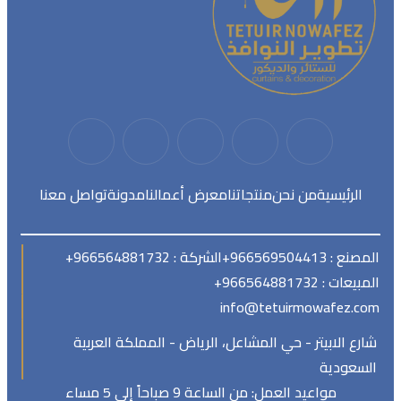
الرئيسية
من نحن
منتجاتنا
معرض أعمالنا
مدونة
تواصل معنا
المصنع : 966569504413+
الشركة : 966564881732+
المبيعات : 966564881732+
info@tetuirmowafez.com
شارع الابيتر - حي المشاعل، الرياض - المملكة العربية
السعودية
مواعيد العمل: من الساعة 9 صباحاً إلى 5 مساء