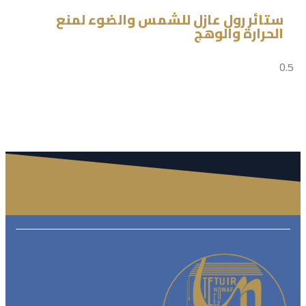
ستائر رول عازل للشمس والضوء لمنع
الحرارة والوهج