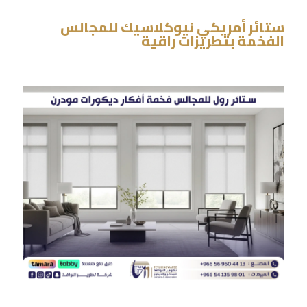
ستائر أمريكي نيوكلاسيك للمجالس
الفخمة بتطريزات راقية