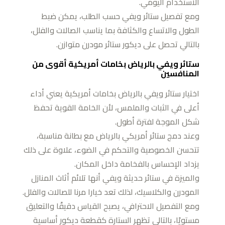
الاستخدام اليومي.
ومع تفصيل ستائر ويفي حسب الطلب، يمكن ضبط
الطول والاتساع والكثافة بما يناسب الصالات والفلل،
بالتالي تحصل على ديكور ستائر مودرن متوازن.
ستائر ويفي بالرياض بخامات أمريكية أقوى من
المنافسين
اختيار ستائر ويفي بالرياض بخامات أمريكية يعني أداء
أعلى في الثبات والملمس، لأن الخامة القوية تحفظ
شكل الموجة لفترة أطول.
وعند دمج ستائر أمريكي بالرياض مع بطانة مناسبة،
تتحسن الخصوصية والتحكم في الضوء، علاوة على ذلك
يزداد الإحساس بالفخامة داخل المكان.
والميزة في ستائر حديثة ويفي أنها تلائم أثاث المنازل
المودرن والكلاسيك، لذلك تعد خيارا مرنا للصالات والفلل.
ومع التفصيل الاحترافي، يصبح القياس دقيقًا والتعليق
مستويًا، بالتالي تظهر الستارة كقطعة ديكور أساسية