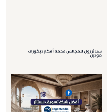
ستائر رول للمجالس فخمة أفكار ديكورات
مودرن