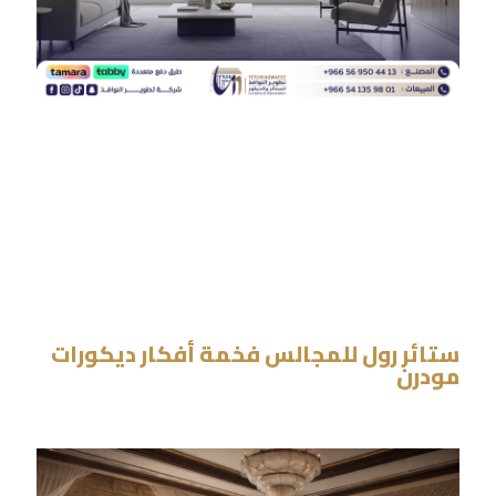
ستائر رول للمجالس فخمة أفكار ديكورات
مودرن