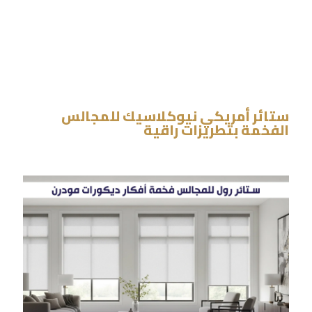
ستائر أمريكي نيوكلاسيك للمجالس
الفخمة بتطريزات راقية