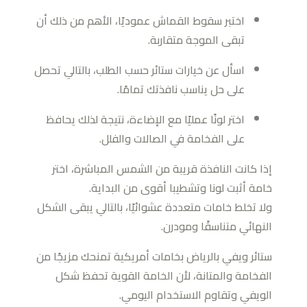
اختبر سقوط القماش عموديًا، الأهم من ذلك أن
تبقى الموجة متقاربة.
اسأل عن خيارات ستائر حسب الطلب، بالتالي تحصل
على حل يناسب نافذتك تمامًا.
اختر لونًا عمليًا مع الإضاءة، نتيجة لذلك يحافظ
على الفخامة في الصالات والفلل.
إذا كانت النافذة قريبة من الشمس المباشرة، اختر
خامة أثبت لونا وتشطيبا أقوى من البداية.
ولا تخلط خامات متعددة عشوائيًا، بالتالي يبقى الشكل
النهائي متناسقًا ومودرن.
ستائر ويفي بالرياض بخامات أمريكية تمنحك مزيجًا من
الفخامة والمتانة، لأن الخامة القوية تحفظ شكل
الويفي وتقاوم الاستخدام اليومي.