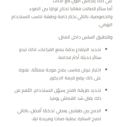
على ذلك يتجانس اللون مع الأثاث.
أما ستائر للصالات فغالبا تحتاج توازنا بين الضوء
والخصوصية، بالتالي نختار خامة وطبقة تناسب الاستخدام
اليومي.
وللتطبيق السلس داخل المنزل:
تحديد الارتفاع بدقة يمنع الفراغات، لذلك تبدو
ستائر حديثة أكثر فخامة.
اختيار عرض مناسب يمنح موجة ممتلئة، علاوة
على ذلك يرفع قيمة الديكور.
تحديد طريقة الفتح يسهّل الاستخدام، الأهم من
ذلك يقلل شد القماش يوميا.
الدمج بين طبقتين يعطي تحكمًا أفضل، بالتالي
تصبح الستارة عملية صباحا ومريحة ليلا.