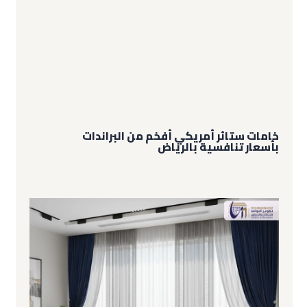
خامات ستائر أمريكي أفخم من البراندات
بأسعار تنافسية بالرياض