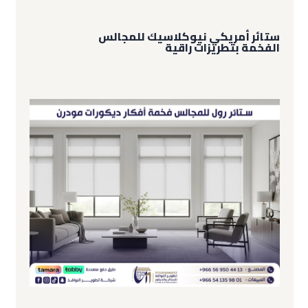
ستائر أمريكي نيوكلاسيك للمجالس
الفخمة بتطريزات راقية