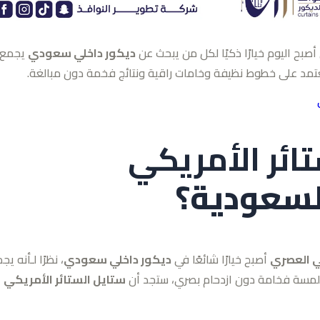
صبح اليوم خيارًا ذكيًا لكل من يبحث عن
ديكور داخلي سعودي
يجمع
مد على خطوط نظيفة وخامات راقية ونتائج فخمة دون مبالغة.
ائر الأمريكي
لسعودية؟
ي العصري
أصبح خيارًا شائعًا في
ديكور داخلي سعودي
، نظرًا لـأنه يج
عن لمسة فخامة دون ازدحام بصري، ستجد أن
ستايل الستائر الأمريكي