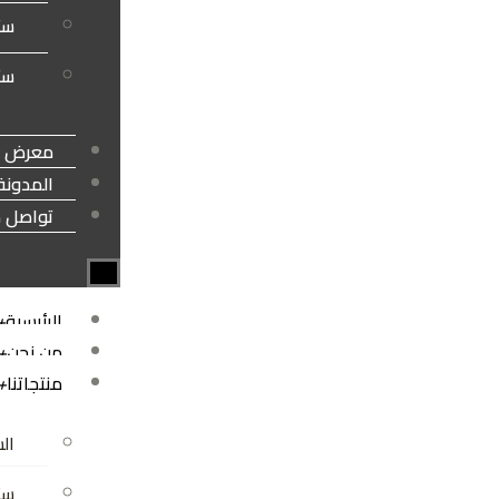
ست
ستا
معرض أع
المدونة
تواصل م
الرئيسية
+
من نحن
+
منتجاتنا
+
الس
ستا