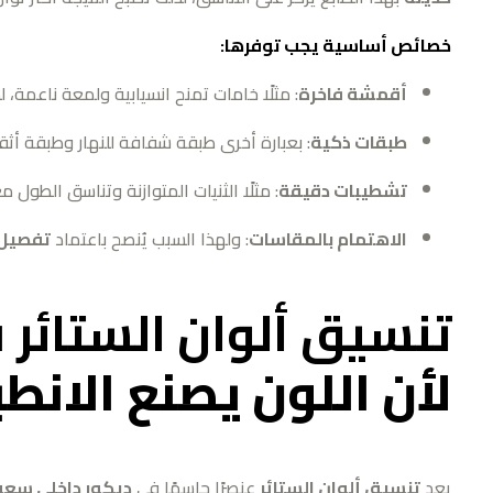
خصائص أساسية يجب توفرها:
أقمشة فاخرة
: مثلًا خامات تمنح انسيابية ولمعة ناعمة، 
طبقات ذكية
: بعبارة أخرى طبقة شفافة للنهار وطبقة أثقل
تشطيبات دقيقة
: مثلًا الثنيات المتوازنة وتناسق الطول 
الاهتمام بالمقاسات
: ولهذا السبب يُنصح باعتماد
تفصيل 
تنسيق ألوان الستائر
ف
لأن اللون يصنع الانطب
يعد
تنسيق ألوان الستائر
عنصرًا حاسمًا في
ديكور داخلي سع