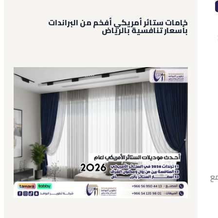
خامات ستائر أمريكي أفخم من البراندات
بأسعار تنافسية بالرياض
مع