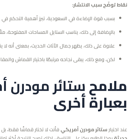
نقاط توضّح سبب الانتشار:
بسبب قوة الإضاءة في السعودية، تبرز أهمية التحكم في ال
بالإضافة إلى ذلك، يناسب الستايل المساحات المفتوحة، مثلً
علاوة على ذلك، يظهر جمال الأثاث الحديث، بمعنى أنه لا ين
لكن، ومع ذلك، يبقى نجاحه مرتبطًا باختيار القماش والم
ملامح
ستائر مودرن أ
بعبارة أخرى
عند اختيار
ستائر مودرن أمريكي
فأنت لا تختار قماشًا فقط، بل 
حديثة
بهذا الطابع يركز على التناسق، لذلك تصبح النتيجة أكثر توازنًا