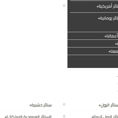
ائر أمريكية
+
تندات الواجهات
+
ئر رومانية
+
مالنا
+
+
عنا
+
تائر الرول
+
ستائر خشبية
+
ئر الرول (زيبرا)
+
الستائر العمودية (فيرتكال)
+