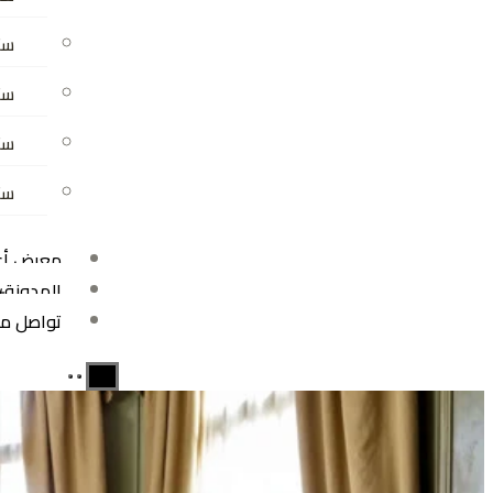
ستا
ست
ست
ستا
معرض أعم
المدونة
+
تواصل مع