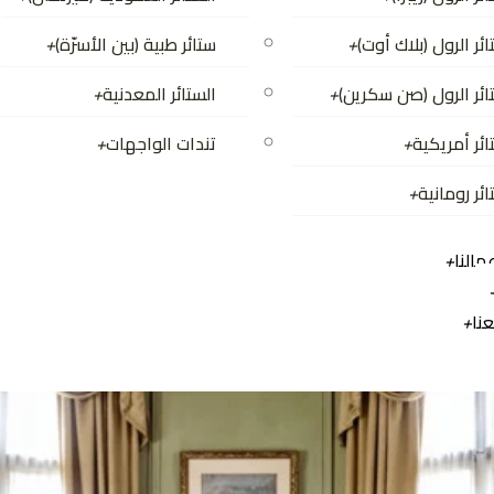
ئر الرول (بلاك أوت)
+
ستائر طبية (بين الأسرّة)
+
ائر الرول (صن سكرين)
+
الستائر المعدنية
+
ائر أمريكية
+
تندات الواجهات
+
ئر رومانية
+
النا
+
نا
+