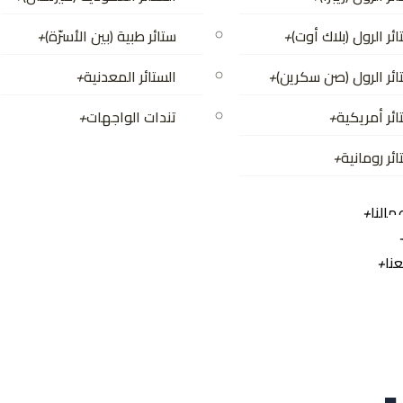
ئر الرول (بلاك أوت)
+
ستائر طبية (بين الأسرّة)
+
ائر الرول (صن سكرين)
+
الستائر المعدنية
+
ائر أمريكية
+
تندات الواجهات
+
ئر رومانية
+
النا
+
نا
+