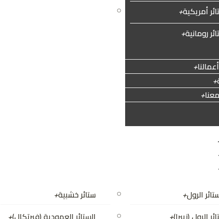
ائر أمريكية
+
تندات الواجهات
+
ئر رومانية
+
مالنا
+
+
عنا
+
تائر الرول
+
ستائر خشبية
+
ئر الرول (زيبرا)
+
الستائر العمودية (فيرتكال)
+