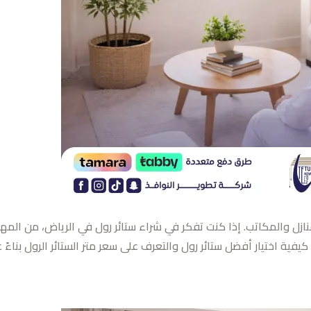
لمنازل والمكاتب. إذا كنت تفكر في شراء ستائر رول في الرياض، من المه
ية اختيار أفضل ستائر رول والتعرف على سعر متر الستائر الرول بناءً عل