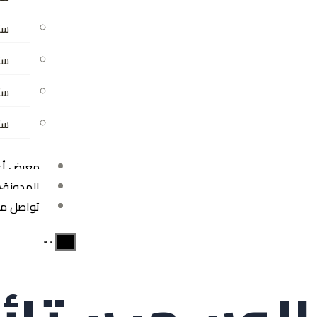
ستا
ست
ست
ستا
معرض أعم
المدونة
+
تواصل مع