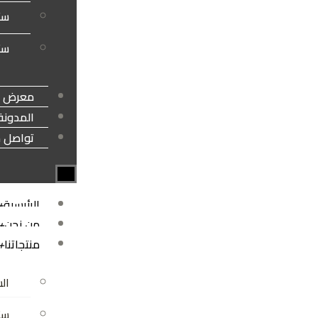
ست
ستا
معرض أع
المدونة
تواصل م
الرئيسية
+
من نحن
+
منتجاتنا
+
الس
ستا